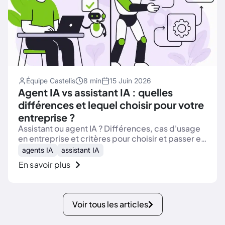
Équipe Castelis
8 min
15 Juin 2026
Agent IA vs assistant IA : quelles
différences et lequel choisir pour votre
entreprise ?
Assistant ou agent IA ? Différences, cas d'usage
en entreprise et critères pour choisir et passer en
production en toute sécurité.
agents IA
assistant IA
En savoir plus
Voir tous les articles