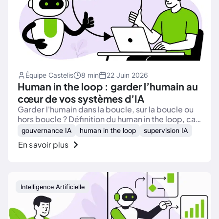
Équipe Castelis
8 min
22 Juin 2026
Human in the loop : garder l’humain au
cœur de vos systèmes d’IA
Garder l'humain dans la boucle, sur la boucle ou
hors boucle ? Définition du human in the loop, cas
d'usage, AI Act et critères pour superviser votre
gouvernance IA
human in the loop
supervision IA
IA.
En savoir plus
Intelligence Artificielle