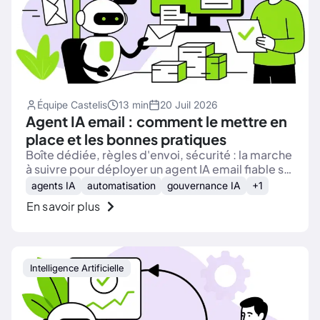
Équipe Castelis
13 min
20 Juil 2026
Agent IA email : comment le mettre en
place et les bonnes pratiques
Boîte dédiée, règles d'envoi, sécurité : la marche
à suivre pour déployer un agent IA email fiable sur
vos processus métier.
agents IA
automatisation
gouvernance IA
+1
En savoir plus
Intelligence Artificielle