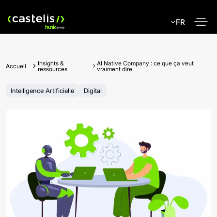
Skip
to
FR
content
Insights &
AI Native Company : ce que ça veut
Accueil
ressources
vraiment dire
Intelligence Artificielle
Digital