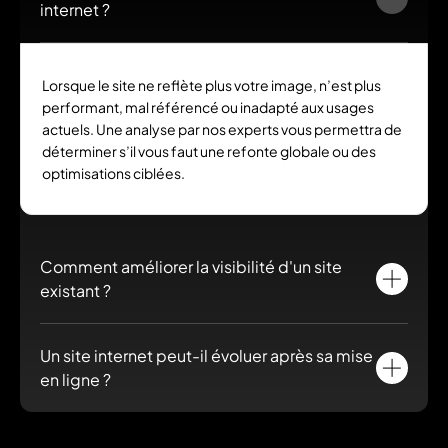
internet ?
Lorsque le site ne reflète plus votre image, n’est plus
performant, mal référencé ou inadapté aux usages
actuels. Une analyse par nos experts vous permettra de
déterminer s’il vous faut une refonte globale ou des
optimisations ciblées.
Comment améliorer la visibilité d'un site
existant ?
En travaillant conjointement les contenus, la performance
Un site internet peut-il évoluer après sa mise
technique et l’expérience utilisateur. Ces leviers sont
en ligne ?
complémentaires et doivent être pensés ensemble pour
améliorer votre référencement naturel ainsi que votre taux de
conversion.
Oui, les sites conçus par Castelis sont pensés pour évoluer
facilement, tant sur les contenus que sur les fonctionnalités.