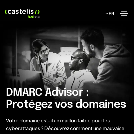
Skip
to
FR
content
DMARC Advisor :
Protégez vos domaines
Votre domaine est-il un maillon faible pour les
cyberattaques ? Découvrez comment une mauvaise