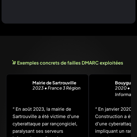
# Exemples concrets de failles DMARC exploitées
Mairie de Sartrouville
Bouygues 
2023 • France 3 Région
2020 • Le
Informati
“ En août 2023, la mairie de
“ En janvier 2020,
Sartrouville a été victime d'une
Construction a été 
cyberattaque par rançongiciel,
d'une cyberattaque
paralysant ses serveurs
impliquant un ranço