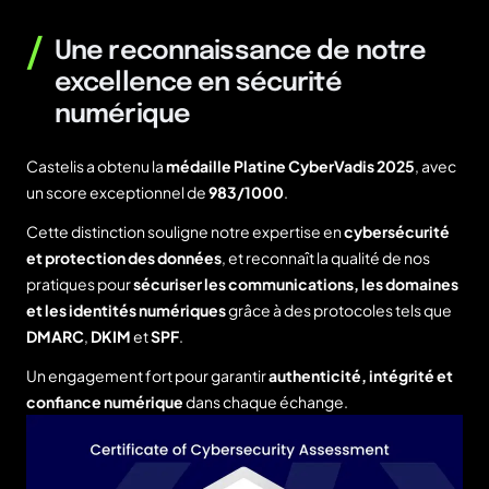
/
Une reconnaissance de notre
excellence en sécurité
numérique
Castelis a obtenu la
médaille Platine CyberVadis 2025
, avec
un score exceptionnel de
983/1000
.
Cette distinction souligne notre expertise en
cybersécurité
et protection des données
, et reconnaît la qualité de nos
pratiques pour
sécuriser les communications, les domaines
et les identités numériques
grâce à des protocoles tels que
DMARC
,
DKIM
et
SPF
.
Un engagement fort pour garantir
authenticité, intégrité et
confiance numérique
dans chaque échange.