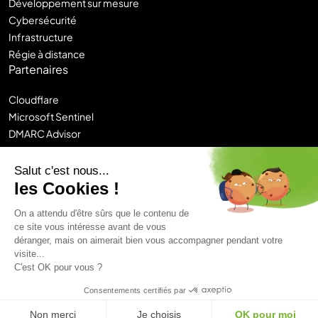
Développement sur mesure
Cybersécurité
Infrastructure
Régie à distance
Partenaires
Cloudflare
Microsoft Sentinel
DMARC Advisor
Sitecore
Contentstack
Salut c'est nous...
Chronos
les Cookies !
Logi-CE
On a attendu d'être sûrs que le contenu de
ce site vous intéresse avant de vous
Mentions légales
déranger, mais on aimerait bien vous accompagner pendant votre
Politique de confidentialité
Plan du site
visite...
Hunik Group
C'est OK pour vous ?
© 2026 Castelis. Tous droits réservés.
Consentements certifiés par
Non merci
Je choisis
OK pour moi