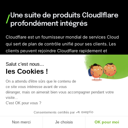
Une suite de produits Cloudlflare
/
profondément intégrés
Cloudflare est un fournisseur mondial de services Cloud
qui sert de plan de contrôle unifié pour ses clients. Les
clients peuvent rejoindre Cloudflare rapidement et
facilement en utilisant un seul des produits et se
Salut c'est nous...
développer au fil du temps en ajoutant la plupart des
les Cookies !
produits en un seul clic. La suite intégrée de produits
Cloudflare se compose de solutions pour l’infrastructure
On a attendu d'être sûrs que le contenu de
externe d’une entreprise, de solutions pour les
ce site vous intéresse avant de vous
ressources internes, de solutions pour développeurs et
déranger, mais on aimerait bien vous accompagner pendant votre
visite...
d’offres grand public.
C'est OK pour vous ?
Consentements certifiés par
Pour l'infrastructure externe
Non merci
Je choisis
OK pour moi