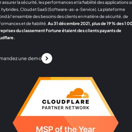
 assurer la sécurité, les performances et la fiabilité des applications s
e, hybrides, Cloud et SaaS (Software-as-a-Service). La plateforme
ond à l’ensemble des besoins des clients en matière de sécurité, de
ormances et de fiabilité.
Au 31 décembre 2021, plus de 19 % des 1 0
reprises du classement Fortune étaient des clients payants de
udflare.
mandez une demo