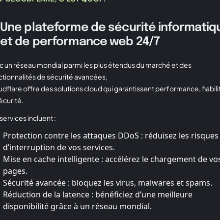
Une plateforme de sécurité informatiq
et de performance web 24/7
c un réseau mondial parmi les plus étendus du marché et des
ctionnalités de sécurité avancées,
dflare offre des solutions cloud qui garantissent performance, fiabili
écurité.
services incluent :
Protection contre les attaques DDoS : réduisez les risques
d’interruption de vos services.
Mise en cache intelligente : accélérez le chargement de vo
pages.
Sécurité avancée : bloquez les virus, malwares et spams.
Réduction de la latence : bénéficiez d’une meilleure
disponibilité grâce à un réseau mondial.