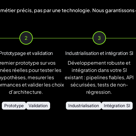
ier précis, pas par une technologie. Nous garantissons d
2
3
Prototypage et validation
Industrialisation et intégration SI
remier prototype sur vos
Développement robuste et
ées réelles pour tester les
intégration dans votre SI
hypothèses, mesurer les
existant : pipelines fiables, API
rmances et valider les choix
sécurisées, tests de non-
d'architecture.
régression.
Prototype
Validation
Industrialisation
Intégration SI