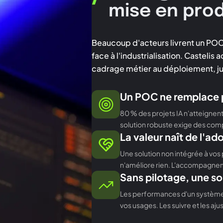
mise en pro
Beaucoup d'acteurs livrent un POC c
face à l'industrialisation. Casteli
cadrage métier au déploiement, ju
Un POC ne remplace p
80 % des projets IA n'atteignent
solution robuste exige des com
La valeur naît de l'ad
Une solution non intégrée à vo
n'améliore rien. L'accompagne
Sans pilotage, une so
Les performances d'un système 
vos usages. Les suivre et les ajus