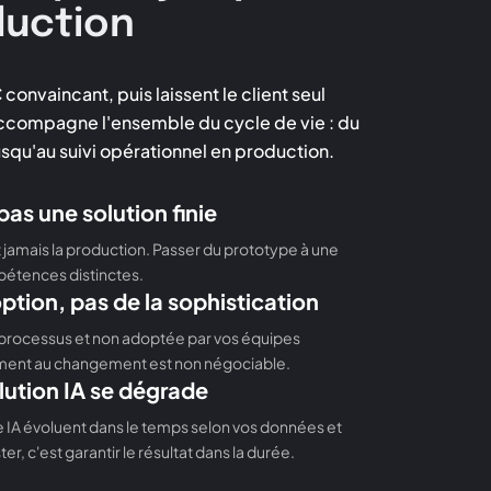
duction
onvaincant, puis laissent le client seul
s accompagne l'ensemble du cycle de vie : du
squ'au suivi opérationnel en production.
as une solution finie
 jamais la production. Passer du prototype à une
pétences distinctes.
option, pas de la sophistication
s processus et non adoptée par vos équipes
ment au changement est non négociable.
lution IA se dégrade
IA évoluent dans le temps selon vos données et
ter, c'est garantir le résultat dans la durée.