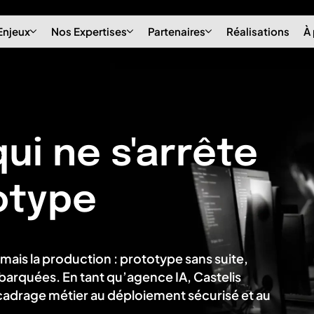
Enjeux
Nos Expertises
Partenaires
Réalisations
À
qui ne s'arrête
otype
amais la production : prototype sans suite,
barquées. En tant qu’agence IA, Castelis
adrage métier au déploiement sécurisé et au