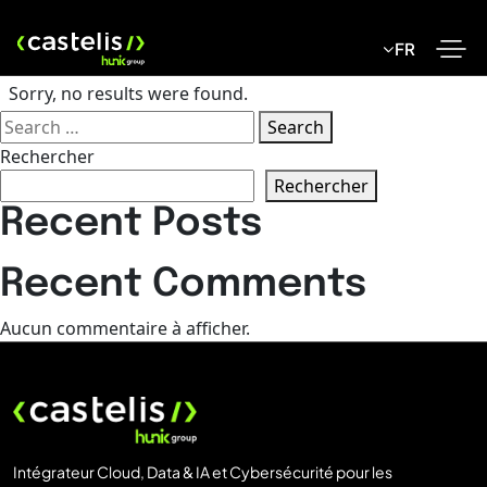
Skip
to
FR
content
Sorry, no results were found.
Search
Search
for:
Rechercher
Rechercher
Recent Posts
Recent Comments
Aucun commentaire à afficher.
Intégrateur Cloud, Data & IA et Cybersécurité pour les