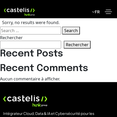
Skip
to
FR
content
Sorry, no results were found.
Search
Search
for:
Rechercher
Rechercher
Recent Posts
Recent Comments
Aucun commentaire à afficher.
Intégrateur Cloud, Data & IA et Cybersécurité pour les