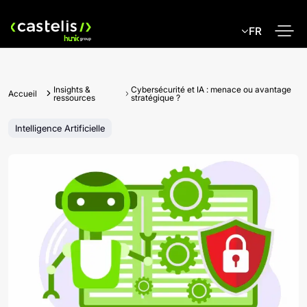
Skip
to
FR
content
Insights &
Cybersécurité et IA : menace ou avantage
Accueil
ressources
stratégique ?
Intelligence Artificielle