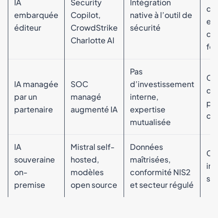
IA
Security
Intégration
do
embarquée
Copilot,
native à l’outil de
en
éditeur
CrowdStrike
sécurité
cl
Charlotte AI
fou
Pas
Co
IA managée
SOC
d’investissement
dan
par un
managé
interne,
par
partenaire
augmenté IA
expertise
cri
mutualisée
IA
Mistral self-
Données
Co
souveraine
hosted,
maîtrisées,
inf
on-
modèles
conformité NIS2
sig
premise
open source
et secteur régulé