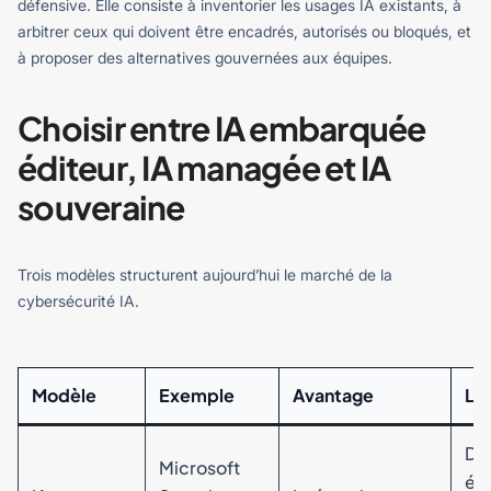
défensive. Elle consiste à inventorier les usages IA existants, à
arbitrer ceux qui doivent être encadrés, autorisés ou bloqués, et
à proposer des alternatives gouvernées aux équipes.
Choisir entre IA embarquée
éditeur, IA managée et IA
souveraine
Trois modèles structurent aujourd’hui le marché de la
cybersécurité IA.
Modèle
Exemple
Avantage
Li
Dé
Microsoft
édi