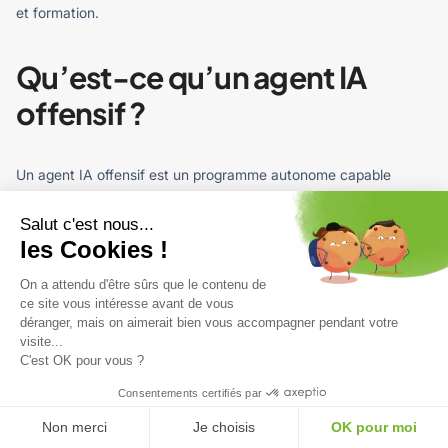
et formation.
Qu’est-ce qu’un agent IA
offensif ?
Un agent IA offensif est un programme autonome capable
d’enchaîner les étapes d’une cyberattaque sans intervention
humaine continue. Il peut effectuer la reconnaissance d’une
Salut c'est nous...
les Cookies !
cible, identifier des vulnérabilités, exploiter une faille, se
déplacer latéralement et exfiltrer des données. Des frameworks
On a attendu d'être sûrs que le contenu de
open source rendent ces capacités accessibles à des acteurs
ce site vous intéresse avant de vous
malveillants moins outillés qu’avant, augmentant à la fois la
déranger, mais on aimerait bien vous accompagner pendant votre
visite...
vitesse et l’échelle des attaques.
C'est OK pour vous ?
Consentements certifiés par
Comment l’ANSSI encadre-t-
Non merci
Je choisis
OK pour moi
elle l’IA en cybersécurité ?