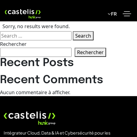
Skip
to
FR
content
Sorry, no results were found.
Search
Search
for:
Rechercher
Rechercher
Recent Posts
Recent Comments
Aucun commentaire à afficher.
Intégrateur Cloud, Data & IA et Cybersécurité pour les