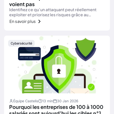
voient pas
Identifiez ce qu’un attaquant peut réellement
exploiter et priorisez les risques grâce au
pentest, une approche offensive pragmatique.
En savoir plus
Cybersécurité
Équipe Castelis
13 min
30 Jan 2026
Pourquoi les entreprises de 100 à 1000
salariés sont aujourd’hui les cibles n°1