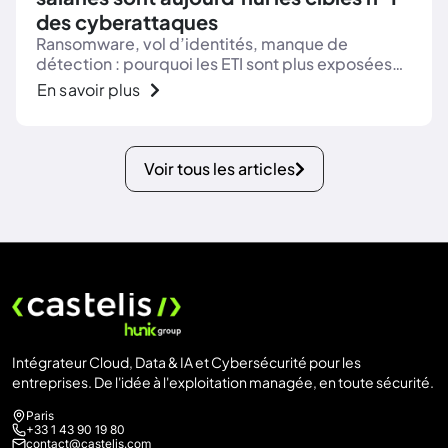
des cyberattaques
Ransomware, vol d’identités, manque de
détection : pourquoi les ETI sont plus exposées
en 2025-2026 et quelles actions concrètes pour
En savoir plus
réduire le risque.
Voir tous les articles
Intégrateur Cloud, Data & IA et Cybersécurité pour les
entreprises. De l'idée à l'exploitation managée, en toute sécurité.
Paris
+33 1 43 90 19 80
contact@castelis.com