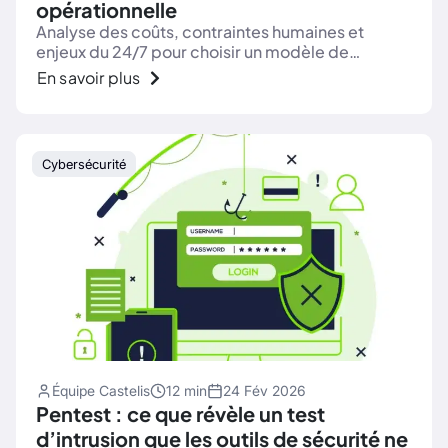
opérationnelle
Analyse des coûts, contraintes humaines et
enjeux du 24/7 pour choisir un modèle de
supervision réellement opérable en entreprise
En savoir plus
intermédiaire.
Cybersécurité
Équipe Castelis
12 min
24 Fév 2026
Pentest : ce que révèle un test
d’intrusion que les outils de sécurité ne