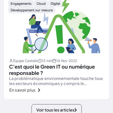
Engagements
Cloud
Digital
Développement sur mesure
Équipe Castelis
12 min
14 Nov 2022
C’est quoi le Green IT ou numérique
responsable ?
La problématique environnementale touche tous
les secteurs économiques y compris le
numérique, rendant incontournable une
En savoir plus
démarche Green IT.
Voir tous les articles