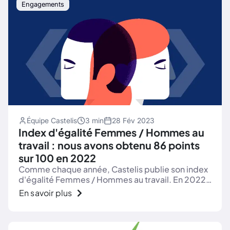
Engagements
Équipe Castelis
3 min
28 Fév 2023
Index d'égalité Femmes / Hommes au
travail : nous avons obtenu 86 points
sur 100 en 2022
Comme chaque année, Castelis publie son index
d'égalité Femmes / Hommes au travail. En 2022,
nous conservons un score élevé : 86 sur 100.
En savoir plus