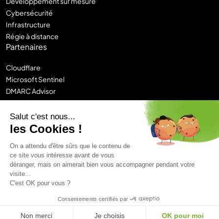
Développement sur mesure
Cybersécurité
Infrastructure
Régie à distance
Partenaires
Cloudflare
Microsoft Sentinel
DMARC Advisor
Sitecore
Contentstack
Salut c'est nous...
Chronos
les Cookies !
Logi-CE
On a attendu d'être sûrs que le contenu de
ce site vous intéresse avant de vous
Mentions légales
déranger, mais on aimerait bien vous accompagner pendant votre
Politique de confidentialité
Plan du site
visite...
Hunik Group
C'est OK pour vous ?
© 2026 Castelis. Tous droits réservés.
Consentements certifiés par
Non merci
Je choisis
OK pour moi