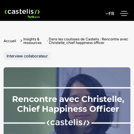
Skip
to
FR
content
Insights &
Dans les coulisses de Castelis : Rencontre avec
Accueil
ressources
Christelle, chief happiness officer
Interview collaborateur