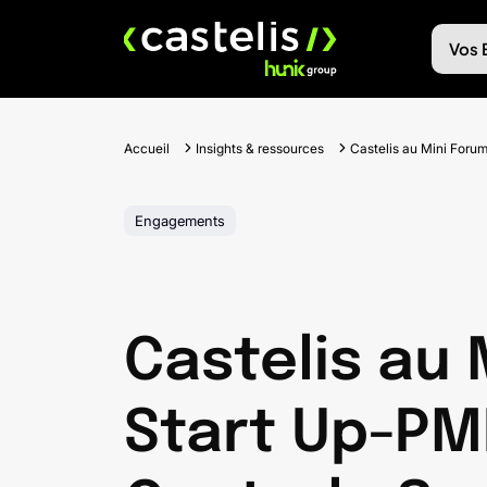
Skip
to
Vos 
content
Accueil
Insights & ressources
Castelis au Mini Foru
Engagements
Castelis au 
Start Up-PM