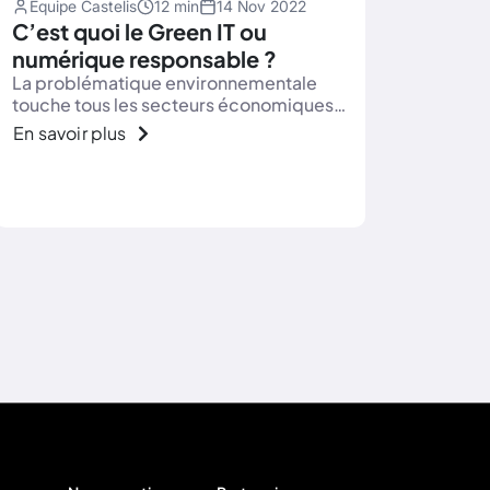
Équipe Castelis
12 min
14 Nov 2022
C’est quoi le Green IT ou
numérique responsable ?
La problématique environnementale
touche tous les secteurs économiques y
compris le numérique, rendant
En savoir plus
incontournable une démarche Green IT.