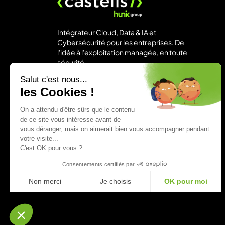
Intégrateur Cloud, Data & IA et
Cybersécurité pour les entreprises. De
l'idée à l'exploitation managée, en toute
sécurité.
Paris
Salut c'est nous...
+33 1 43 90 19 80
les Cookies !
contact@castelis.com
On a attendu d'être sûrs que le contenu
de ce site vous intéresse avant de
vous déranger, mais on aimerait bien vous accompagner pendant
votre visite...
C'est OK pour vous ?
Consentements certifiés par
Non merci
Je choisis
OK pour moi
Axeptio consent
Plateforme de Gestion du Consentement : Personnalisez vo
Notre plateforme vous permet d'adapter et de gérer vos param