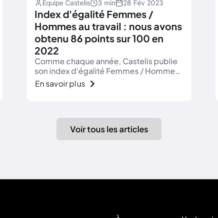
Équipe Castelis
3 min
28 Fév 2023
Index d'égalité Femmes /
Hommes au travail : nous avons
obtenu 86 points sur 100 en
2022
Comme chaque année, Castelis publie
son index d'égalité Femmes / Hommes
au travail. En 2022, nous conservons un
En savoir plus
score élevé : 86 sur 100.
Voir tous les articles