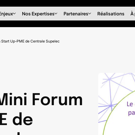
Enjeux
Nos Expertises
Partenaires
Réalisations
À
m Start Up-PME de Centrale Supelec
Mini Forum
E de