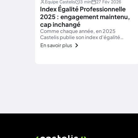
Équipe Castelis
3 min
27 Fév 2026
Index Égalité Professionnelle
2025 : engagement maintenu,
cap inchangé
Comme chaque année, en 2025
Castelis publie son index d'égalité
Femmes / Hommes au travail.
En savoir plus