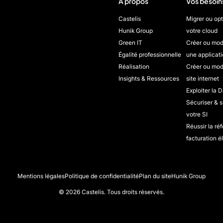
À propos
Vos besoin
Castelis
Migrer ou opt
Hunik Group
votre cloud
Green IT
Créer ou mod
Égalité professionnelle
une applicati
Réalisation
Créer ou mod
Insights & Ressources
site internet
Exploiter la D
Sécuriser & s
votre SI
Réussir la ré
facturation é
Mentions légales
Politique de confidentialité
Plan du site
Hunik Group
© 2026 Castelis. Tous droits réservés.
s Options
ètres de confidentialité, en garantissant la conformité avec le