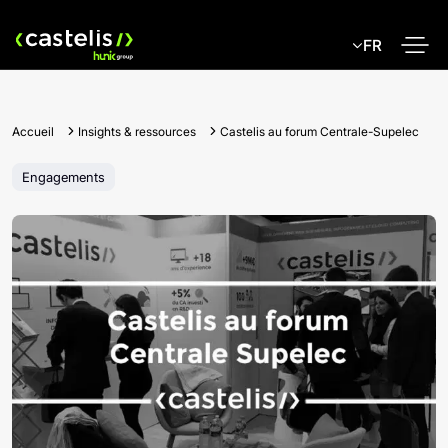
Skip
to
FR
content
Accueil
Insights & ressources
Castelis au forum Centrale-Supelec
Engagements