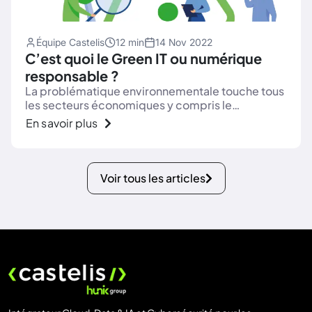
Équipe Castelis
12 min
14 Nov 2022
C’est quoi le Green IT ou numérique
responsable ?
La problématique environnementale touche tous
les secteurs économiques y compris le
numérique, rendant incontournable une
En savoir plus
démarche Green IT.
Voir tous les articles