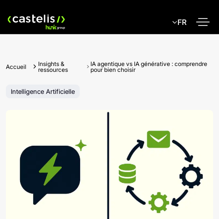
Skip
to
FR
content
Insights &
IA agentique vs IA générative : comprendre
Accueil
ressources
pour bien choisir
Intelligence Artificielle