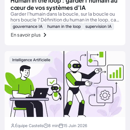
Human in the loop : garder l’humain au
cœur de vos systèmes d’IA
Garder l'humain dans la boucle, sur la boucle ou
hors boucle ? Définition du human in the loop, cas
d'usage, AI Act et critères pour superviser votre
gouvernance IA
human in the loop
supervision IA
IA.
En savoir plus
Intelligence Artificielle
Équipe Castelis
8 min
15 Juin 2026