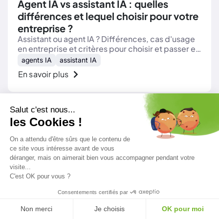
Agent IA vs assistant IA : quelles
différences et lequel choisir pour votre
entreprise ?
Assistant ou agent IA ? Différences, cas d'usage
en entreprise et critères pour choisir et passer en
production en toute sécurité.
agents IA
assistant IA
En savoir plus
Salut c'est nous...
Voir tous les articles
les Cookies !
On a attendu d'être sûrs que le contenu de
ce site vous intéresse avant de vous
déranger, mais on aimerait bien vous accompagner pendant votre
visite...
C'est OK pour vous ?
Consentements certifiés par
Intégrateur Cloud, Data & IA et Cybersécurité pour les
Non merci
Je choisis
OK pour moi
entreprises. De l'idée à l'exploitation managée, en toute sécurité.