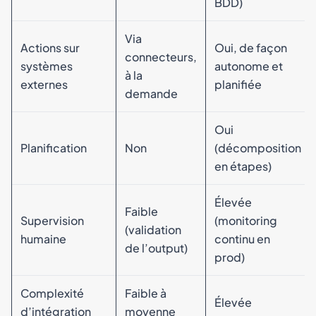
BDD)
Via
Actions sur
Oui, de façon
connecteurs,
systèmes
autonome et
à la
externes
planifiée
demande
Oui
Planification
Non
(décomposition
en étapes)
Élevée
Faible
Supervision
(monitoring
(validation
humaine
continu en
de l’output)
prod)
Complexité
Faible à
Élevée
d’intégration
moyenne