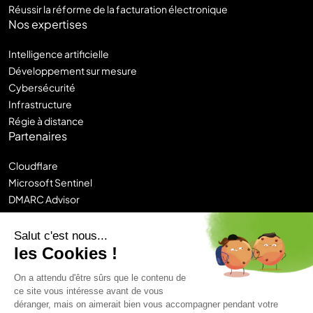
Réussir la réforme de la facturation électronique
Nos expertises
Intelligence artificielle
Développement sur mesure
Cybersécurité
Infrastructure
Régie à distance
Partenaires
Cloudflare
Microsoft Sentinel
DMARC Advisor
Sitecore
Contentstack
Salut c'est nous...
Chronos
les Cookies !
Logi-CE
On a attendu d'être sûrs que le contenu de
ce site vous intéresse avant de vous
Mentions légales
déranger, mais on aimerait bien vous accompagner pendant votre
Politique de confidentialité