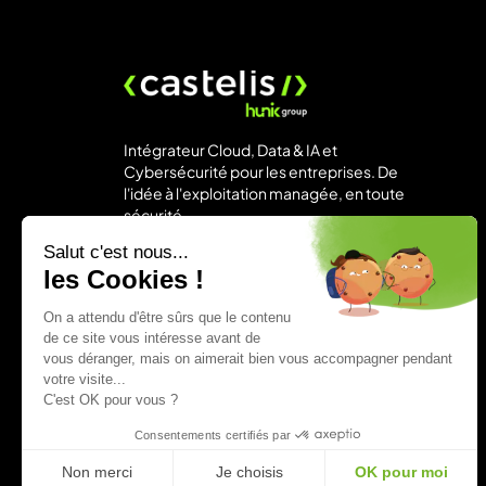
Intégrateur Cloud, Data & IA et
Cybersécurité pour les entreprises. De
l'idée à l'exploitation managée, en toute
sécurité.
Paris
Salut c'est nous...
+33 1 43 90 19 80
les Cookies !
contact@castelis.com
On a attendu d'être sûrs que le contenu
de ce site vous intéresse avant de
vous déranger, mais on aimerait bien vous accompagner pendant
votre visite...
C'est OK pour vous ?
Consentements certifiés par
Non merci
Je choisis
OK pour moi