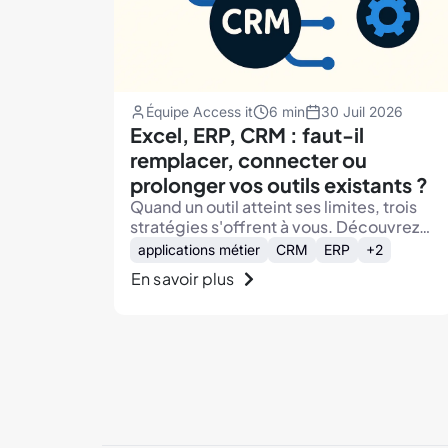
Équipe Access it
6 min
30 Juil 2026
Excel, ERP, CRM : faut-il
remplacer, connecter ou
prolonger vos outils existants ?
Quand un outil atteint ses limites, trois
stratégies s'offrent à vous. Découvrez
comment choisir selon le rôle réel de
applications métier
CRM
ERP
+2
chaque outil dans vos processus.
En savoir plus