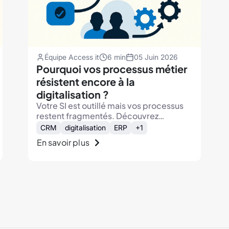
Équipe Access it
6 min
05 Juin 2026
Pourquoi vos processus métier
résistent encore à la
digitalisation ?
Votre SI est outillé mais vos processus
restent fragmentés. Découvrez
pourquoi et comment moderniser sans
CRM
digitalisation
ERP
+1
tout casser.
En savoir plus