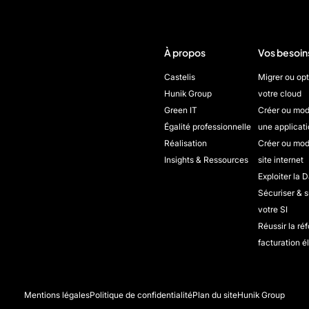
À propos
Vos besoin
Castelis
Migrer ou opt
Hunik Group
votre cloud
Green IT
Créer ou mod
Égalité professionnelle
une applicati
Réalisation
Créer ou mod
Insights & Ressources
site internet
Exploiter la D
Sécuriser & s
votre SI
Réussir la ré
facturation é
Mentions légales
Politique de confidentialité
Plan du site
Hunik Group